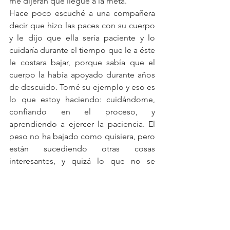
me dijeran que llegué a la meta.  
Hace poco escuché a una compañera 
decir que hizo las paces con su cuerpo 
y le dijo que ella sería paciente y lo 
cuidaría durante el tiempo que le a éste 
le costara bajar, porque sabía que el 
cuerpo la había apoyado durante años 
de descuido. Tomé su ejemplo y eso es 
lo que estoy haciendo: cuidándome, 
confiando en el proceso, y 
aprendiendo a ejercer la paciencia. El 
peso no ha bajado como quisiera, pero 
están sucediendo otras cosas 
interesantes, y quizá lo que no se 
refleje en mañana en el peso, se verá 
en el metro o más importante, en la 
cantidad de grasa corporal perdida.  La 
ropa ya me lo dice.  En cuanto sepa, les 
cuento.