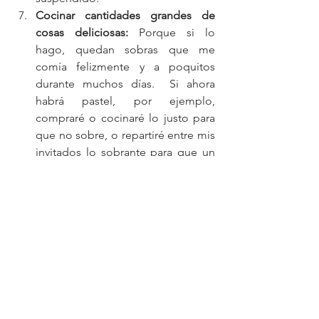
Cocinar cantidades grandes de 
cosas deliciosas:
 Porque si lo 
hago, quedan sobras que me 
comía felizmente y a poquitos 
durante muchos días.  Si ahora 
habrá pastel, por ejemplo, 
compraré o cocinaré lo justo para 
que no sobre, o repartiré entre mis 
invitados lo sobrante para que un 
desborde no se convierta en 
muchos más. 
El mayor desafío que enfrento con esto 
es que yo estoy bien con mis nuevas 
disposiciones, pero no he desarrollado 
tolerancia a ver lo que los demás 
comen, o a cocinar para los demás lo 
que no quiero permitirme comer.  
Todavía necesito poner distancia física 