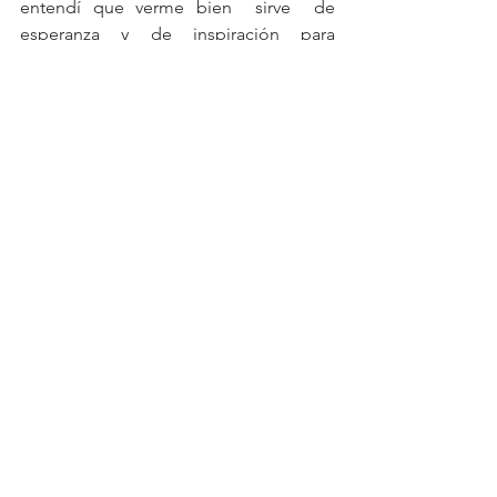
entendí que verme bien  sirve  de 
esperanza y de inspiración para 
muchos, y eso me llena. Por eso, me 
pongo los tenis y salgo a correr.
See All
Recent Posts