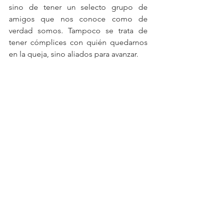
sino de tener un selecto grupo de 
amigos que nos conoce como de 
verdad somos. Tampoco se trata de 
tener cómplices con quién quedarnos 
en la queja, sino aliados para avanzar.
Creo que la perfección ha sido 
sobrevalorada y francamente, no existe.  
Lo que sí existe son las ganas de 
hacerlo mejor, de ir superándonos y de 
compartir lo que nos ha hecho bien. 
Gracias a  mis viejos aliados, quienes 
me ayudaron a salir del atolladero, y a 
Penélope, mi amiga nueva. 
Humildemente les digo… Estamos 
aprendiendo a hacerlo cada vez mejor.