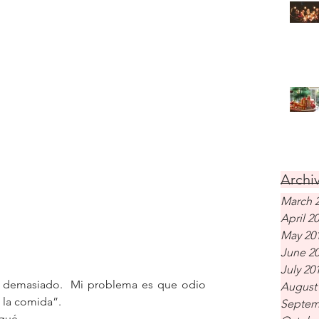
Archiv
March 
April 2
May 20
June 2
July 20
demasiado.  Mi problema es que odio 
August
 la comida”. 
Septem
egué.