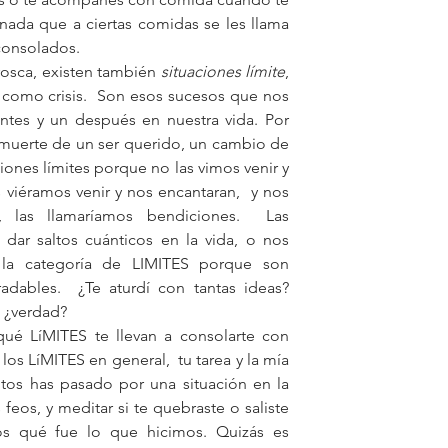
toca hacerles frente. No es por nada que a ciertas comidas se les llama 
 consolados.
rosca, existen también 
situaciones límite
, 
como crisis.  Son esos sucesos que nos 
tes y un después en nuestra vida. Por 
 muerte de un ser querido, un cambio de 
ciones límites porque no las vimos venir y 
 viéramos venir y nos encantaran,  y nos 
 las llamaríamos bendiciones.  Las 
 dar saltos cuánticos en la vida, o nos 
la categoría de LIMITES porque son 
adables.  ¿Te aturdí con tantas ideas? 
, ¿verdad?
qué LíMITES te llevan a consolarte con 
os LíMITES en general,  tu tarea y la mía 
os has pasado por una situación en la 
 feos, y meditar si te quebraste o saliste 
s qué fue lo que hicimos. Quizás es 