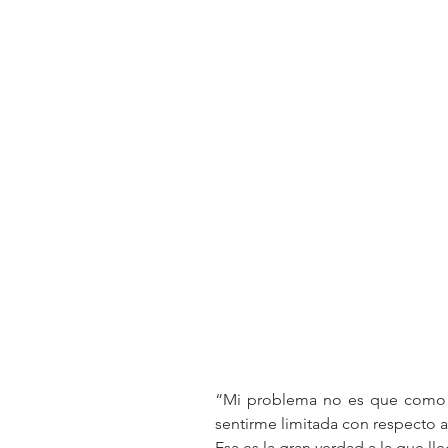
“Mi problema no es que como 
sentirme limitada con respecto a
Esa es la gran verdad a la que ll