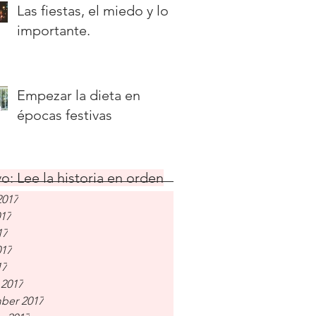
Las fiestas, el miedo y lo
importante.
Empezar la dieta en
épocas festivas
o: Lee la historia en orden
2017
017
17
017
17
 2017
ber 2017