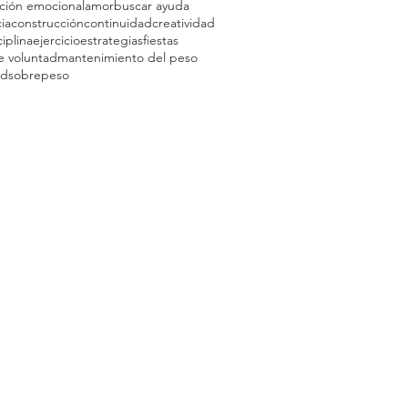
ción emocional
amor
buscar ayuda
ia
construcción
continuidad
creatividad
ciplina
ejercicio
estrategias
fiestas
e voluntad
mantenimiento del peso
ad
sobrepeso