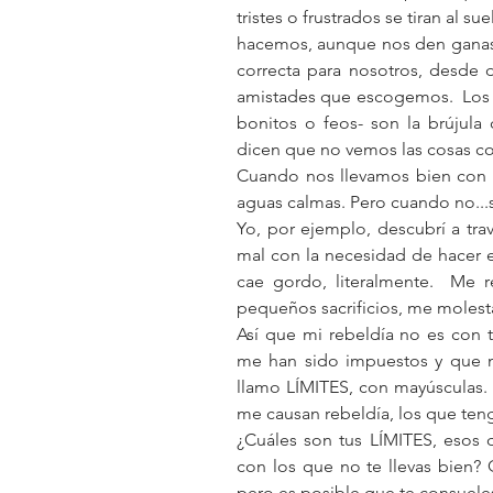
tristes o frustrados se tiran al sue
hacemos, aunque nos den ganas.
correcta para nosotros, desde 
amistades que escogemos.  Los lí
bonitos o feos- son la brújula
dicen que no vemos las cosas 
Cuando nos llevamos bien con n
aguas calmas. Pero cuando no...s
Yo, por ejemplo, descubrí a tra
mal con la necesidad de hacer e
cae gordo, literalmente.  Me 
pequeños sacrificios, me molesta
Así que mi rebeldía no es con to
me han sido impuestos y que n
llamo LÍMITES, con mayúsculas. 
me causan rebeldía, los que ten
¿Cuáles son tus LÍMITES, esos q
con los que no te llevas bien? 
pero es posible que te consuel