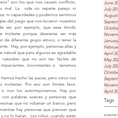
feos" son los que nos causan conflicto, 
June 2
 mal. La  vida no reparte parejo ni 
July 20
leza, ni capacidades y podemos sentirnos 
August
las del juego que nos tocaron -nuestros 
Septem
de ser, por ejemplo, que seas tímido 
Octobe
e moleste porque desearías ser más 
Novemb
r de diferente grupo étnico, o tener la 
January
gente.  Hay, por ejemplo, personas altas y 
Februar
te natural que para algunos es agradable 
April 2
s naturales que no son tan fáciles de 
May 20
 impacientes, inconstantes o  tenemos 
July 20
Octobe
 hemos hecho las paces, pero otros nos 
Septem
 molestan. Por eso son límites feos.  
Novemb
, o nos los autoimponemos: Hay por 
April 2
 con palabras soeces y personas que 
Tags
ersonas que no robarían un banco, pero 
mientras hay personas que piensan que 
aceptac
 y no lo harían.  Los niños, cuando están 