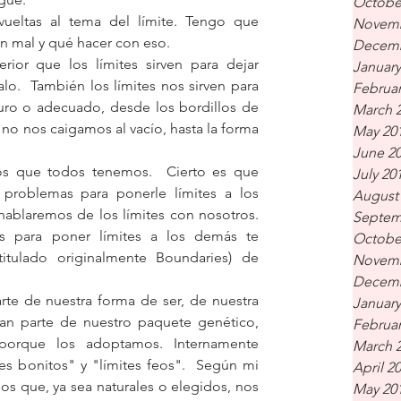
Octobe
eltas al tema del límite. Tengo que 
Novemb
n mal y qué hacer con eso.
Decemb
ior que los límites sirven para dejar 
January
o.  También los límites nos sirven para 
Februar
uro o adecuado, desde los bordillos de 
March 
no nos caigamos al vacío, hasta la forma 
May 20
June 2
nos que todos tenemos.  Cierto es que 
July 20
roblemas para ponerle límites a los 
August
ablaremos de los límites con nosotros.  
Septem
s para poner límites a los demás te 
Octobe
titulado originalmente Boundaries) de 
Novemb
Decemb
rte de nuestra forma de ser, de nuestra 
January
an parte de nuestro paquete genético, 
Februar
orque los adoptamos. Internamente 
March 
s bonitos" y "límites feos".  Según mi 
April 2
sos que, ya sea naturales o elegidos, nos 
May 20