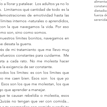
alimenta
lo a llorar y patalear.  Los adultos ya no lo 
constanc
  Limitamos qué cantidad de todo es la 
dieta
dis
demostraciones de emotividad hasta las 
fuerza d
serenid
mites internos -naturales o aprendidos, 
 con la que navegamos la vida. Por eso 
como son, sino como somos.
uestros límites bonitos, navegamos en 
e desata la guerra.
vés de mi tratamiento que me llevo muy 
sfuerzos constantes para cuidarme.  Me 
reta a cada rato. No me molesta hacer 
 la exigencia de ser constante.
dos los límites: es con los límites que 
o me caen bien. Esos son  los que yo 
 Esos son los que me molestan, los que 
go que aprender a manejar.
ue te causan rebeldía o molestia, esos 
Quizás no tengan que ver con comida... 
es o te acompañes con comida cuando te 