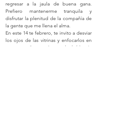
regresar a la jaula de buena gana.  
Prefiero mantenerme tranquila y 
disfrutar la plenitud de la compañía de 
la gente que me llena el alma.
En este 14 te febrero, te invito a desviar 
los ojos de las vitrinas y enfocarlos en 
tu acompañante.  A escucharlo(a) más 
que al berrinche interno.  A saborear lo 
que has conseguido y en lo que te has 
convertido.  A disfrutar de los amores 
puros, sin potenciarlos con más que 
con el agradecimiento de coincidir su 
presencia con la tuya.
Se puede.  Como he aprendido la vida 
es ahora, pero sigue mañana. Resiste 
hoy, celebra hoy de forma diferente, 
reta tu imaginación para hacer algo 
fuera de lo común.  Yo te acompaño.