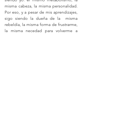
misma cabeza, la misma personalidad. 
Por eso, y a pesar de mis aprendizajes, 
sigo siendo la dueña de la  misma 
rebeldía, la misma forma de frustrarme, 
la misma necedad para volverme a 
levantar.
Pero hoy entendí es que 
esas libras que 
voy a enfocarme en bajar una vez más 
son el regalo que sólo yo puedo 
darme
.
Bajar ese peso es verme con cariño, es 
decirme que creo que valgo la pena, 
que merezco mi tiempo y mi esfuerzo. 
Cada minuto de ejercicio es un regalo 
para mi. Cada tiempo de comida bien 
hecho es un regalo para mi.  Decirle 
que no a lo que me complica el 
descenso es regalarme todos los otros 