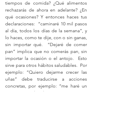
tiempos de comida? ¿Qué alimentos 
rechazarás de ahora en adelante? ¿En 
qué ocasiones? Y entonces haces tus 
declaraciones:  “caminaré 10 mil pasos 
al día, todos los días de la semana”, y 
lo haces, como te dije, con o sin ganas, 
sin importar qué.  “Dejaré de comer 
pan” implica que no comerás pan, sin 
importar la ocasión o el antojo.  Esto 
sirve para otros hábitos saludables.  Por 
ejemplo: “Quiero dejarme crecer las 
uñas” debe traducirse a acciones 
concretas, por ejemplo: “me haré un 
manicura cada dos semanas y me 
pintaré las uñas cada dos días.  
Guardaré mis manos en ocasiones 
estresantes”, y hacerlo.  Como te digo, 
al resultado no le importa si lo hiciste 
con ganas o sin ganas, sólo si lo hiciste 