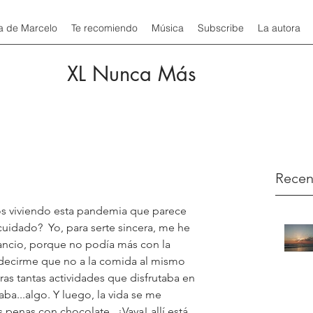
a de Marcelo
Te recomiendo
Música
Subscribe
La autora
XL Nunca Más
Recen
 viviendo esta pandemia que parece 
cuidado?  Yo, para serte sincera, me he 
ncio, porque no podía más con la 
decirme que no a la comida al mismo 
s tantas actividades que disfrutaba en 
a...algo. Y luego, la vida se me 
penas con chocolate.  ¡Vaya! allí está 