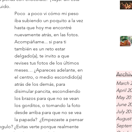
uido. 
Poco  a poco vi cómo mi peso 
iba subiendo un poquito a la vez 
hasta que hoy me encontré 
nuevamente atrás, en las fotos.
Acompáñame... si para ti 
también es un reto estar 
delgado(a), te invito a que 
revises tus fotos de los últimos 
meses… ¿Apareces adelante, en 
Archiv
el centro, o medio escondido(a) 
March 
atrás de los demás, para 
April 2
disimular pancita, escondiendo 
May 20
los brazos para que no se vean 
June 2
los gorditos, o tomando la foto 
July 20
desde arriba para que no se vea 
August
la papada?  ¿Empezaste a pensar 
Septem
ngulo? ¿Evitas verte porque realmente 