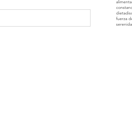
alimenta
constanc
dieta
dis
fuerza d
serenid