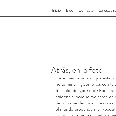
Inicio
Blog
Contacto
La esquin
Atrás, en la foto
Hace más de un año que estamos
no terminar... ¿Cómo vas con tu 
descuidado. ¿por qué? Por cansa
exigencia, porque me cansé de 
tiempo que decirme que no a otra
el mundo prepandemia. Necesitab
complicó y empecé a mitigar mis 