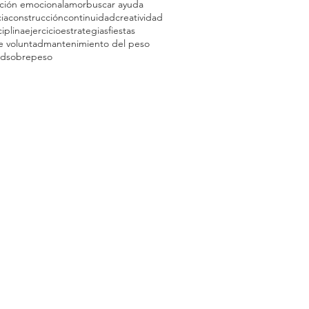
ción emocional
amor
buscar ayuda
ia
construcción
continuidad
creatividad
ciplina
ejercicio
estrategias
fiestas
e voluntad
mantenimiento del peso
ad
sobrepeso