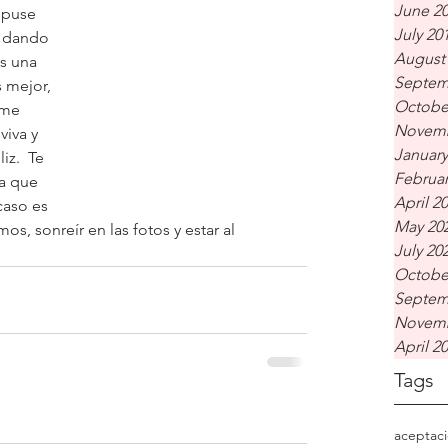
June 2
 puse 
July 20
, dando 
August
s una 
Septem
 mejor, 
Octobe
rme 
Novemb
iva y 
January
iz.  Te 
Februar
 a que 
April 2
caso es 
May 20
, sonreír en las fotos y estar al 
July 20
Octobe
Septem
Novemb
April 2
Tags
aceptac