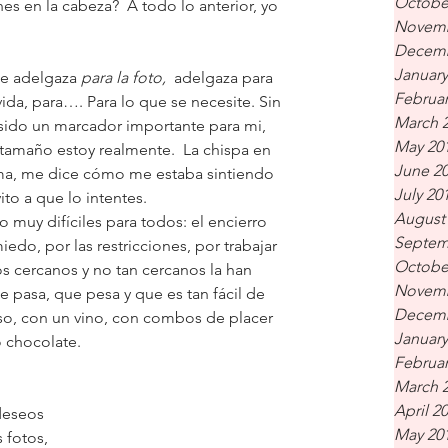
Octobe
es en la cabeza?  A todo lo anterior, yo 
Novemb
Decemb
January
e adelgaza 
para la foto,  
adelgaza para 
Februar
 vida, para…. Para lo que se necesite. Sin 
March 
sido un marcador importante para mi, 
May 20
amaño estoy realmente.  La chispa en 
June 2
isma, me dice cómo me estaba sintiendo 
July 20
to a que lo intentes.
August
 muy difíciles para todos: el encierro 
Septem
edo, por las restricciones, por trabajar 
Octobe
s cercanos y no tan cercanos la han 
Novemb
 pasa, que pesa y que es tan fácil de 
Decemb
o, con un vino, con combos de placer 
January
 chocolate.
Februar
March 
April 2
deseos 
May 20
fotos, 