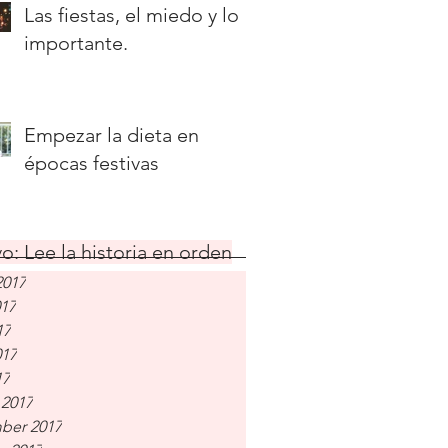
Las fiestas, el miedo y lo
importante.
Empezar la dieta en
épocas festivas
o: Lee la historia en orden
2017
017
17
017
17
 2017
ber 2017