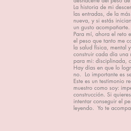
deshacerte del peso de
La historia de mi desce
las entradas, de la más
nueva, y si estás inici
un gusto acompañarte.
Para mí, ahora el reto 
el peso que tanto me co
la salud física, mental 
construir cada día una
para mi: disciplinada, c
Hay días en que lo logr
no. Lo importante es se
Este es un testimonio r
muestro como soy: impe
construcción. Si quieres
intentar conseguir el p
leyendo. Yo te acompa