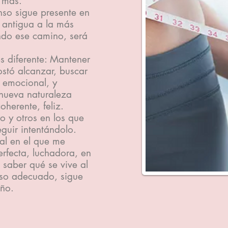
 más.
nso sigue presente en
 antigua a la más
ando ese camino, será
es diferente: Mantener
stó alcanzar, buscar
y emocional, y
 nueva naturaleza
oherente, feliz.
o y otros en los que
guir intentándolo.
eal en el que me
rfecta, luchadora, en
 saber qué se vive al
eso adecuado, sigue
ño.