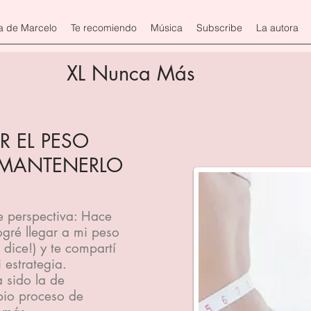
a de Marcelo
Te recomiendo
Música
Subscribe
La autora
XL Nunca Más
 EL PESO
 MANTENERLO
 perspectiva: Hace
gré llegar a mi peso
 dice!) y te compartí
 estrategia.
a sido la de
pio proceso de