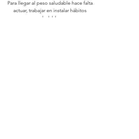
que trabajar en sus hábitos y su
relación con la comida. No elegimos
esta condición, pero en la mayoría de
los casos nos la autoprovocamos.
Para llegar al peso saludable hace falta
actuar, trabajar en instalar hábitos
saludables.
Sigue leyendo
Te presento a la araña
¿Has notado alguna vez cómo en
cuanto decides que quieres seguir un
plan alimenticio, pronto se te aparecen