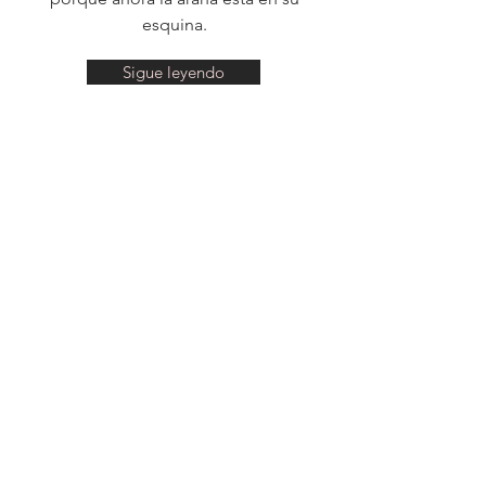
alegre poder decirlo en pasado,
porque ahora la araña está en su
esquina.
Sigue leyendo
¿Por qué me cuesta tanto?
No todas las personas sienten la misma
atracción fatal por la comida, ni los
hace tropezar como a mí.
Todo eso me lleva a lo que soy hoy.
¿Quién soy hoy? Soy lo que hago.
Sigue leyendo