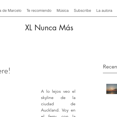
a de Marcelo
Te recomiendo
Música
Subscribe
La autora
XL Nunca Más
Recen
ere!
A lo lejos veo el 
skyline de la 
ciudad de 
Auckland. Voy en 
el ferry, con la 