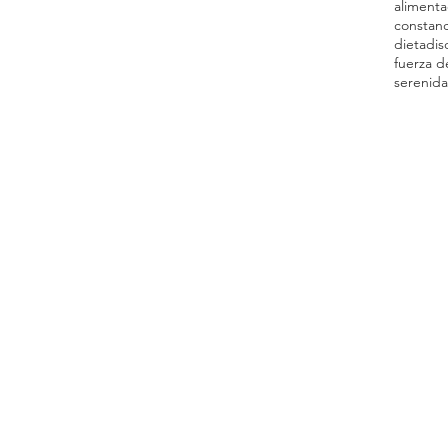
alimenta
constanc
dieta
dis
fuerza d
serenid