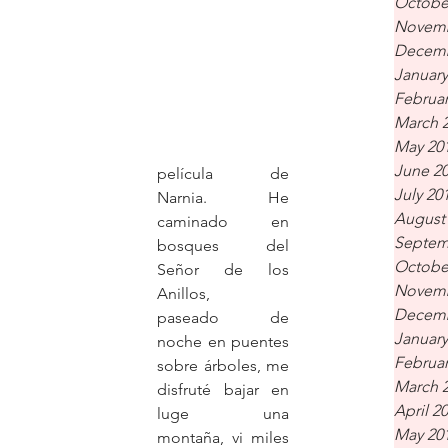
Octobe
Novemb
Decemb
January
Februar
March 
May 20
June 2
película de 
July 20
Narnia. He 
August
caminado en 
Septem
bosques del 
Octobe
Señor de los 
Novemb
Anillos,
Decemb
paseado de 
January
noche en puentes 
Februar
sobre árboles, me 
March 
disfruté bajar en 
April 2
luge una 
May 20
montaña, vi miles 