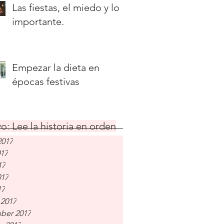
Las fiestas, el miedo y lo
importante.
Empezar la dieta en
épocas festivas
o: Lee la historia en orden
2017
017
17
017
17
 2017
ber 2017