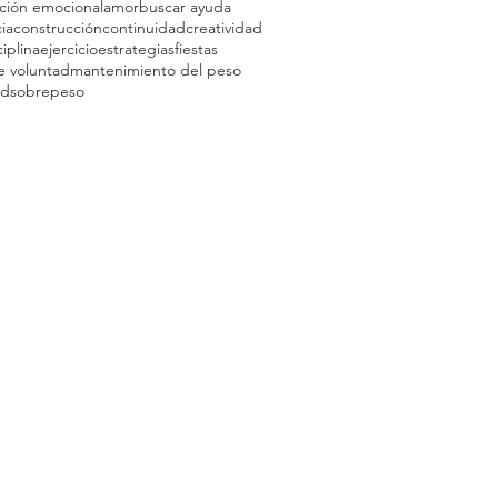
ción emocional
amor
buscar ayuda
ia
construcción
continuidad
creatividad
ciplina
ejercicio
estrategias
fiestas
e voluntad
mantenimiento del peso
ad
sobrepeso