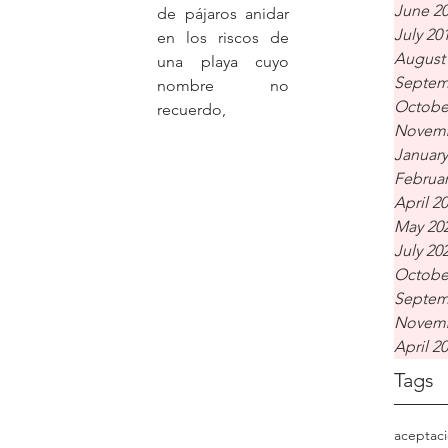
June 2
de pájaros anidar 
July 20
en los riscos de 
August
una playa cuyo 
Septem
nombre no 
Octobe
recuerdo,
Novemb
January
Februar
April 2
May 20
July 20
Octobe
Septem
Novemb
April 2
Tags
aceptac