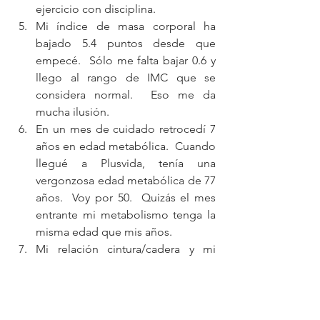
ejercicio con disciplina.  
Mi índice de masa corporal ha 
bajado 5.4 puntos desde que 
empecé.  Sólo me falta bajar 0.6 y 
llego al rango de IMC que se 
considera normal.  Eso me da 
mucha ilusión.  
En un mes de cuidado retrocedí 7 
años en edad metabólica.  Cuando 
llegué a Plusvida, tenía una 
vergonzosa edad metabólica de 77 
años.  Voy por 50.  Quizás el mes 
entrante mi metabolismo tenga la 
misma edad que mis años.  
Mi relación cintura/cadera y mi 
grasa visceral están súper bien y 
eso significa salud. 
En fin, no lo hice mal este mes, pero 
todavía me falta mucho por mejorar.  Y 