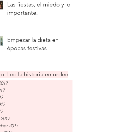
Las fiestas, el miedo y lo
importante.
Empezar la dieta en
épocas festivas
o: Lee la historia en orden
2017
017
17
017
17
 2017
ber 2017