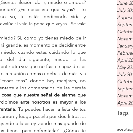
¿Sientes ilusión de ir, miedo o ambos? 
June 2
eunión? ¿Es necesario que vayas?  Tu 
July 20
omo yo, te estás dedicando vida y 
August
evalúa si vale la pena que vayas.  Se vale 
Septem
Octobe
 miedo? 
Si, como yo tienes miedo de ir 
Novemb
erá grande, es momento de decidir entre 
January
 miedo, cuando estás cuidando lo que 
Februar
o del día siguiente, miedo a las 
April 2
ntir otra vez que no fuiste capaz de ser 
May 20
n esa reunión comas o bebas  de más, y a 
July 20
“cosas feas” donde hay manjares, no 
Octobe
entarte a los comentarios de las demás 
Septem
 cosa que nuestra señal de alarma que 
Novemb
cibimos ante nosotros es mayor a los 
April 2
entarla
. Tú puedes hacer la lista de tus 
Tags
unión y luego pasarla por dos filtros: a.  
grande o la estoy viendo más grande de 
aceptac
s tienes para enfrentarla?  ¿Cómo te 