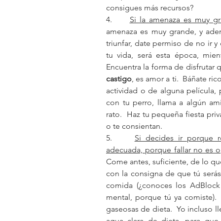
consigues más recursos?
4.     
Si la amenaza es muy g
amenaza es muy grande, y ademá
triunfar, date permiso de no ir y 
tu vida, será esta época, mien
Encuentra la forma de disfrutar 
castigo
, es amor a ti.  Báñate ric
actividad o de alguna película, 
con tu perro, llama a algún a
rato.  Haz tu pequeña fiesta priv
o te consientan.
5.     
Si decides ir porque 
adecuada, porque fallar no es o
Come antes, suficiente, de lo que
con la consigna de que tú serás 
comida (¿conoces los AdBlock 
mental, porque tú ya comiste). 
gaseosas de dieta.  Yo incluso l
agua clara de dieta, para que