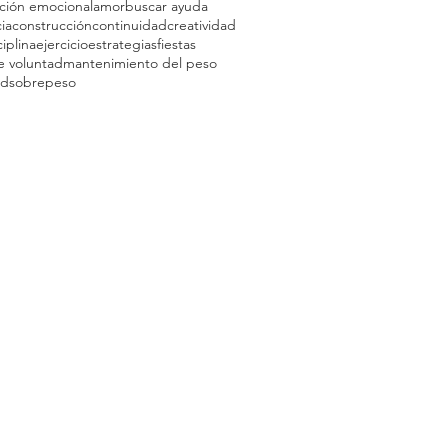
ción emocional
amor
buscar ayuda
ia
construcción
continuidad
creatividad
ciplina
ejercicio
estrategias
fiestas
e voluntad
mantenimiento del peso
ad
sobrepeso