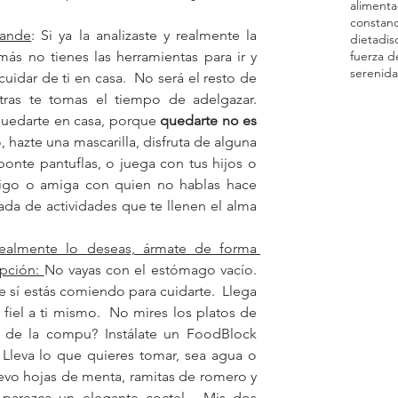
alimenta
constanc
rande
: Si ya la analizaste y realmente la 
dieta
dis
s no tienes las herramientas para ir y 
fuerza d
serenid
cuidar de ti en casa.  No será el resto de 
tras te tomas el tiempo de adelgazar.  
quedarte en casa, porque 
quedarte no es 
o, hazte una mascarilla, disfruta de alguna 
ponte pantuflas, o juega con tus hijos o 
migo o amiga con quien no hablas hace 
ada de actividades que te llenen el alma 
realmente lo deseas, ármate de forma 
pción: 
No vayas con el estómago vacío.  
 sí estás comiendo para cuidarte.  Llega 
fiel a ti mismo.  No mires los platos de 
de la compu? Instálate un FoodBlock 
 Lleva lo que quieres tomar, sea agua o 
levo hojas de menta, ramitas de romero y 
 parezca un elegante coctel.  Mis dos 