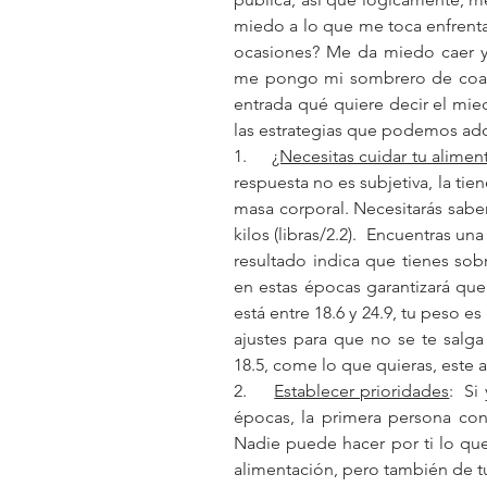
miedo a lo que me toca enfrentar
ocasiones? Me da miedo caer y
me pongo mi sombrero de coach
entrada qué quiere decir el mie
las estrategias que podemos ado
1.     
¿Necesitas cuidar tu alimen
respuesta no es subjetiva, la tien
masa corporal. Necesitarás saber
kilos (libras/2.2).  Encuentras u
resultado indica que tienes sob
en estas épocas garantizará que 
está entre 18.6 y 24.9, tu peso e
ajustes para que no se te salga
18.5, come lo que quieras, este art
2.     
Establecer prioridades
:  Si
épocas, la primera persona con
Nadie puede hacer por ti lo que 
alimentación, pero también de t