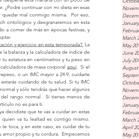
Octobe
. ¿Podré continuar con mi dieta en esas 
Novemb
 quedar mal conmigo misma.  Por eso, 
Decemb
 ontológico y desgranaremos en esta 
January
do a comer de más en épocas festivas, y 
Februar
ptar.
March 
tación y ejercicio en esta temporada?.
 La 
May 20
e la balanza y la calculadora de índice de 
June 2
 tu estatura en centímetros y tu peso en 
July 20
na calculadora de masa corporal 
aquí
.  Si el 
August
repeso, o un IMC mayor a 24.9, cuidarte 
Septem
estarás cuidando de tu salud. Si tu IMC 
Octobe
s normal y sólo tendrás que hacer algunos 
Novemb
 del rango normal.  Si tienes menos de 
Decemb
ículo no es para ti.   
January
 ya decidiste que te vas a cuidar en estas 
Februar
 quien va tu lealtad es contigo mismo. 
March 
te toca, y en este caso, es cuidar de tu 
April 2
u amor propio y tu cordura.  Empecemos 
May 20