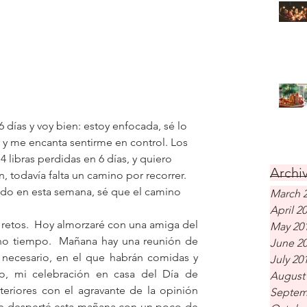
días y voy bien: estoy enfocada, sé lo 
 y me encanta sentirme en control. Los 
4 libras perdidas en 6 días, y quiero 
Archiv
n, todavía falta un camino por recorrer. 
nido en esta semana, sé que el camino 
March 
April 2
retos.  Hoy almorzaré con una amiga del 
May 20
o tiempo.  Mañana hay una reunión de 
June 2
 necesario, en el que habrán comidas y 
July 20
o, mi celebración en casa del Día de 
August
teriores con el agravante de la opinión 
Septem
me desperté esta mañana con un poco de 