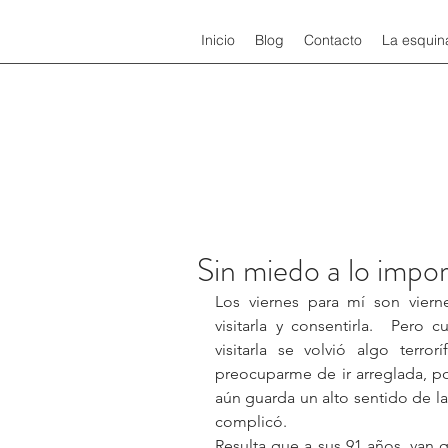
Inicio
Blog
Contacto
La esquin
Sin miedo a lo impo
Los viernes para mí son viern
visitarla y consentirla.  Per
visitarla se volvió algo terro
preocuparme de ir arreglada, po
aún guarda un alto sentido de la 
complicó.
Resulta que a sus 91 años, van 