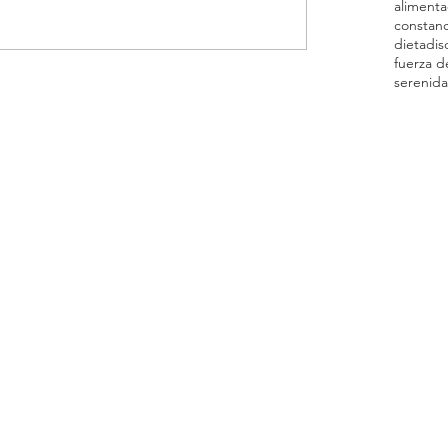
alimenta
constanc
dieta
dis
fuerza d
serenid