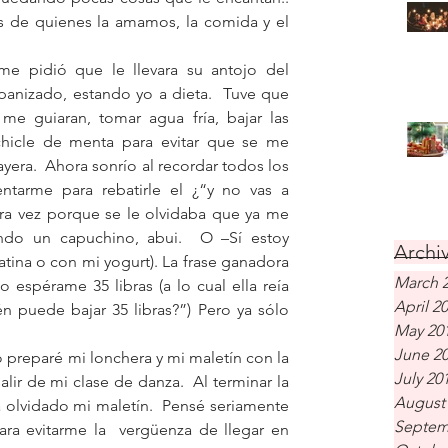
as de quienes la amamos, la comida y el 
e pidió que le llevara su antojo del 
anizado, estando yo a dieta.  Tuve que 
me guiaran, tomar agua fría, bajar las 
chicle de menta para evitar que se me 
ayera.  Ahora sonrío al recordar todos los 
tarme para rebatirle el ¿“y no vas a 
a vez porque se le olvidaba que ya me 
do un capuchino, abui.  O –Sí estoy 
Archiv
tina o con mi yogurt). La frase ganadora 
March 
o espérame 35 libras (a lo cual ella reía 
April 2
 puede bajar 35 libras?”) Pero ya sólo 
May 20
June 2
preparé mi lonchera y mi maletín con la 
July 20
ir de mi clase de danza.  Al terminar la 
August
 olvidado mi maletín.  Pensé seriamente 
Septem
ara evitarme la  vergüenza de llegar en 