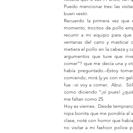
Puedo mencionar tres: las visit
buen vestir.
Recuerdo la primera vez que m
momento, trocitos de pollo emp
recurrir a mi equipo para que 
ventanas del carro y masticar 
metiera el pollo en la cabeza y c
argumentos que tuve que inven
comer”? que me decía una y otr
había preguntado.–Estoy toman
comiendo, mirá (y yo con mi gela
fue :-sí voy a comer,  Abui.  Sól
como diciendo “¡sí pues! ¿quién
me faltan como 25.
Hoy es viernes.  Desde temprano 
ropa bonita que me pondría al sal
clase, noté con horror que había
no visitar a mi fashion police p