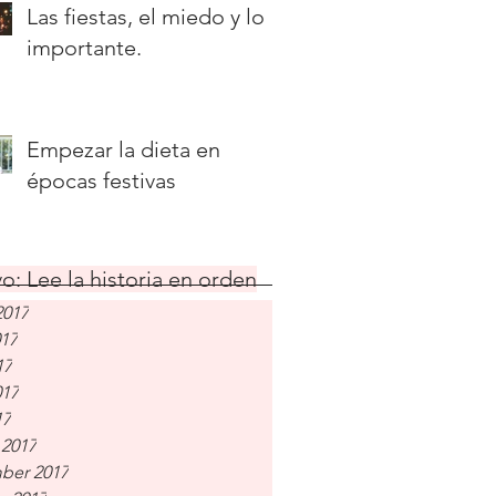
Las fiestas, el miedo y lo
importante.
Empezar la dieta en
épocas festivas
o: Lee la historia en orden
2017
017
17
017
17
 2017
ber 2017