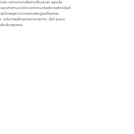
ción emocional
amor
buscar ayuda
ia
construcción
continuidad
creatividad
ciplina
ejercicio
estrategias
fiestas
e voluntad
mantenimiento del peso
ad
sobrepeso