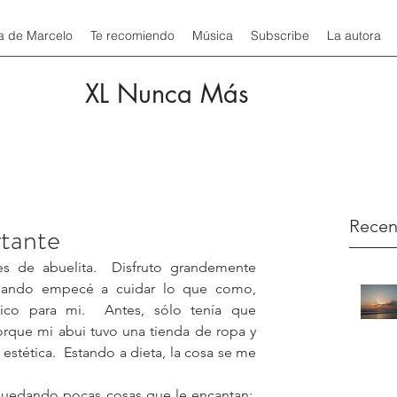
a de Marcelo
Te recomiendo
Música
Subscribe
La autora
XL Nunca Más
Recen
rtante
es de abuelita.  Disfruto grandemente 
o cuando empecé a cuidar lo que como, 
rífico para mi.  Antes, sólo tenía que 
rque mi abui tuvo una tienda de ropa y 
estética.  Estando a dieta, la cosa se me 
quedando pocas cosas que le encantan:. 