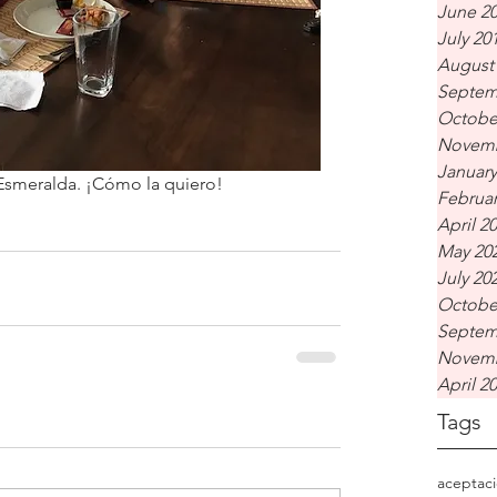
June 2
July 20
August
Septem
Octobe
Novemb
January
 Esmeralda. ¡Cómo la quiero! 
Februar
April 2
May 20
July 20
Octobe
Septem
Novemb
April 2
Tags
aceptac