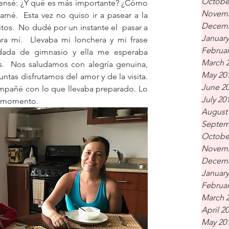
Octobe
pensé: ¿Y qué es más importante? ¿Cómo 
Novemb
amé.  Esta vez no quiso ir a pasear a la 
Decemb
os.  No dudé por un instante el  pasar a 
January
ra mí.  Llevaba mi lonchera y mi frase 
Februar
dada de gimnasio y ella me esperaba 
March 
.  Nos saludamos con alegría genuina, 
May 20
as disfrutamos del amor y de la visita.  
June 2
compañé con lo que llevaba preparado. Lo 
July 20
el momento.
August
Septem
Octobe
Novemb
Decemb
January
Februar
March 
April 2
May 20