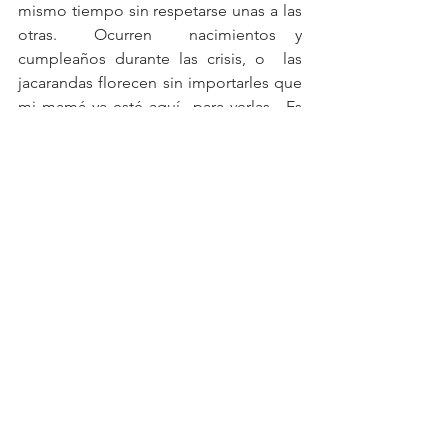
mismo tiempo sin respetarse unas a las 
otras.  Ocurren  nacimientos y 
cumpleaños durante las crisis, o  las 
jacarandas florecen sin importarles que 
mi mamá ya esté aquí  para verlas.  Es 
así.  Todo ocurre a la vez.  Así que con 
penas o no, mi cuidado debe 
continuar.
See All
Recent Posts