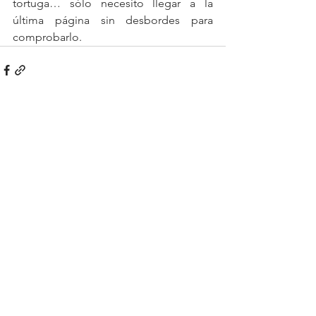
tortuga… sólo necesito llegar a la 
última página sin desbordes para 
comprobarlo.
See All
Recent Posts