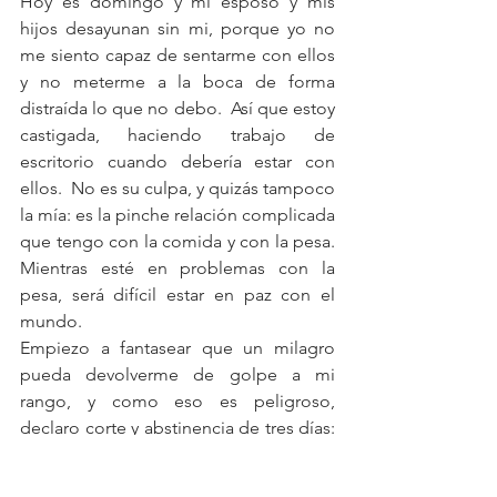
Hoy es domingo y mi esposo y mis 
hijos desayunan sin mi, porque yo no 
me siento capaz de sentarme con ellos 
y no meterme a la boca de forma 
distraída lo que no debo.  Así que estoy 
castigada, haciendo trabajo de 
escritorio cuando debería estar con 
ellos.  No es su culpa, y quizás tampoco 
la mía: es la pinche relación complicada 
que tengo con la comida y con la pesa. 
Mientras esté en problemas con la 
pesa, será difícil estar en paz con el 
mundo.
Empiezo a fantasear que un milagro 
pueda devolverme de golpe a mi 
rango, y como eso es peligroso, 
declaro corte y abstinencia de tres días: 
corte con lo que está de más: comida, 
actitudes desbordadas, tristeza 