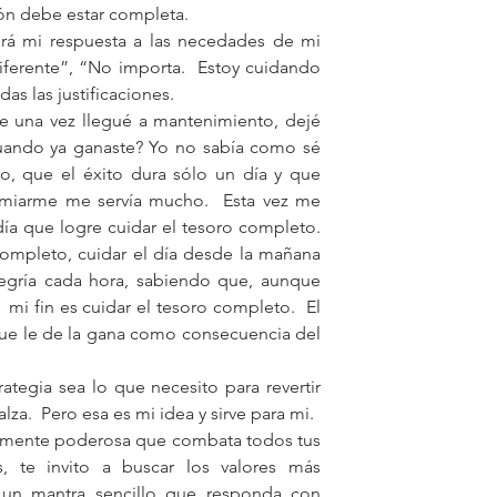
ón debe estar completa. 
rá mi respuesta a las necedades de mi 
iferente”, “No importa.  Estoy cuidando 
as las justificaciones.
e una vez llegué a mantenimiento, dejé 
ando ya ganaste? Yo no sabía como sé 
o, que el éxito dura sólo un día y que 
remiarme me servía mucho.  Esta vez me 
 que logre cuidar el tesoro completo.  
completo, cuidar el día desde la mañana 
legría cada hora, sabiendo que, aunque 
i fin es cuidar el tesoro completo.  El 
que le de la gana como consecuencia del 
tegia sea lo que necesito para revertir 
lza.  Pero esa es mi idea y sirve para mi.
ntemente poderosa que combata todos tus 
s, te invito a buscar los valores más 
r un mantra sencillo que responda con 