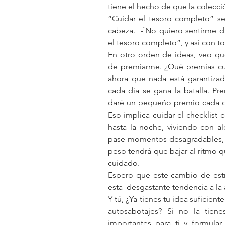
tiene el hecho de que la colecci
“Cuidar el tesoro completo” se
cabeza.  -¨No quiero sentirme d
el tesoro completo”, y así con tod
En otro orden de ideas, veo qu
de premiarme. ¿Qué premias cu
ahora que nada está garantizad
cada día se gana la batalla. P
daré un pequeño premio cada día
Eso implica cuidar el checklist 
hasta la noche, viviendo con a
pase momentos desagradables,  m
peso tendrá que bajar al ritmo 
cuidado.
Espero que este cambio de estra
esta  desgastante tendencia a la a
Y tú, ¿Ya tienes tu idea suficie
autosabotajes? Si no la tiene
importantes para ti y formula