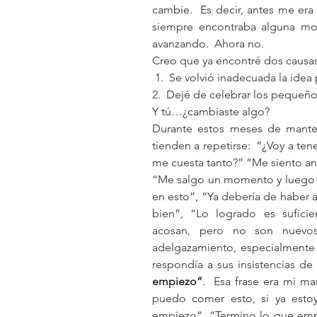
cambie.  Es decir, antes me era 
siempre encontraba alguna moti
avanzando.  Ahora no. 
Creo que ya encontré dos causas
 1.  Se volvió inadecuada la id
2.  Dejé de celebrar los pequeños
Y tú…¿cambiaste algo?
Durante estos meses de manten
tienden a repetirse:  “¿Voy a ten
me cuesta tanto?” “Me siento ano
“Me salgo un momento y luego 
en esto”, “Ya debería de haber a
bien”, “Lo logrado es sufici
acosan, pero no son nuevos.
adelgazamiento, especialmente du
respondía a sus insistencias de 
empiezo”
.  Esa frase era mi m
puedo comer esto, si ya estoy
empiezo”. “Termino lo que empie