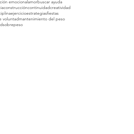
ción emocional
amor
buscar ayuda
ia
construcción
continuidad
creatividad
ciplina
ejercicio
estrategias
fiestas
e voluntad
mantenimiento del peso
ad
sobrepeso