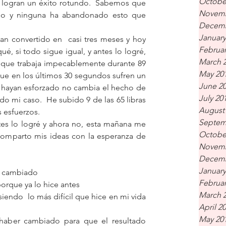
Octobe
 logran un éxito rotundo.  Sabemos que 
Novemb
no y ninguna ha abandonado esto que 
Decemb
January
an convertido en  casi tres meses y hoy 
Februar
 si todo sigue igual, y antes lo logré,  
March 
 que trabaja impecablemente durante 89 
May 20
ue en los últimos 30 segundos sufren un 
June 2
se hayan esforzado no cambia el hecho de 
July 20
o mi caso.  He subido 9 de las 65 libras 
August
 esfuerzos.
Septem
es lo logré y ahora no, esta mañana me 
Octobe
comparto mis ideas con la esperanza de 
Novemb
Decemb
January
n cambiado
Februar
orque ya lo hice antes
March 
iendo  lo más difícil que hice en mi vida 
April 2
May 20
aber cambiado para que el resultado 