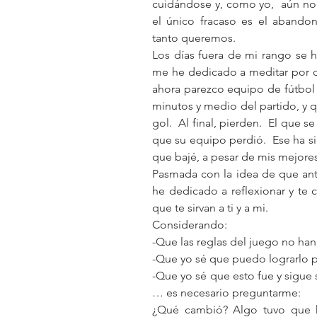
cuidándose y, como yo,  aún no
el único fracaso es el abando
tanto queremos. 
Los días fuera de mi rango se h
me he dedicado a meditar por qué,
ahora parezco equipo de fútbol
minutos y medio del partido, y q
gol.  Al final, pierden.  El que 
que su equipo perdió.  Ese ha sid
que bajé, a pesar de mis mejores
Pasmada con la idea de que ant
he dedicado a reflexionar y te 
que te sirvan a ti y a mi.
Considerando:
-Que las reglas del juego no ha
-Que yo sé que puedo lograrlo p
-Que yo sé que esto fue y sigue s
… es necesario preguntarme:
¿Qué cambió? Algo tuvo que h