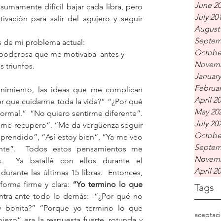
June 2
sumamente difícil bajar cada libra, pero 
July 20
vación para salir del agujero y seguir 
August
Septem
 de mi problema actual:
Octobe
ea poderosa que me motivaba  antes y
Novemb
 triunfos. 
January
Februar
imiento, las ideas que me complican  
April 2
er que cuidarme toda la vida?” “¿Por qué 
May 20
rmal.”  “No quiero sentirme diferente”. 
July 20
me recupero”. “Me da vergüenza seguir 
Octobe
prendido”, “Así estoy bien”, “Ya me veo 
Septem
ente”.  Todos estos pensamientos me 
Novemb
  Ya batallé con ellos durante el 
April 2
rante las últimas 15 libras.  Entonces, 
forma firme y clara: 
“Yo termino lo que 
Tags
antra ante todo lo demás: -“¿Por qué no 
 bonita?” “Porque yo termino lo que 
aceptac
zo” era la respuesta fuerte, rotunda y 