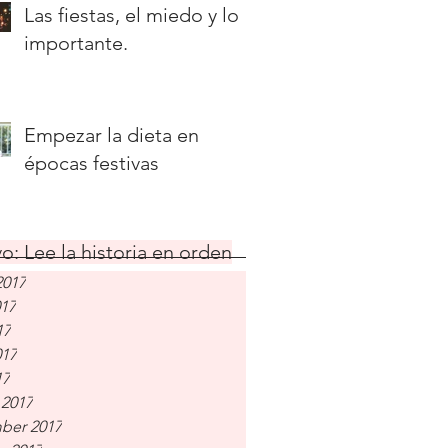
Las fiestas, el miedo y lo
importante.
Empezar la dieta en
épocas festivas
o: Lee la historia en orden
2017
017
17
017
17
 2017
ber 2017