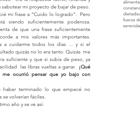
alimenta
genérica ante todo lo que quería sabotear mi proyecto de bajar de peso. 
constanc
dieta
dis
é mi frase a “Cuido lo logrado”.  Pero 
fuerza d
 siendo suficientemente poderosa.  
serenid
nta de que una frase suficientemente 
orde a mis valores más importantes.  
a a cuidarme todos los días … y si el 
ultado quizás no lo era tanto. Quizás  me 
a suficiente y que si subía de peso, ya 
ilidad  las libras vueltas a ganar.  
¡Qué 
me ocurrió pensar que yo bajo con 
e haber terminado lo que empecé no 
 se volverían fáciles.
timo año y se ve así: