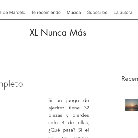
a de Marcelo
Te recomiendo
Música
Subscribe
La autora
XL Nunca Más
Recen
mpleto
Si un juego de 
ajedrez tiene 32 
piezas y pierdes 
sólo 4 de ellas, 
¿Qué pasa? Si el 
set es barato, 