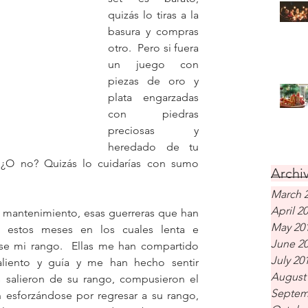
quizás lo tiras a la 
basura y compras 
otro.  Pero si fuera 
un juego con 
piezas de oro y 
plata engarzadas 
con piedras 
preciosas y 
heredado de tu 
, ¿O no? Quizás lo cuidarías con sumo 
Archiv
March 
April 2
 mantenimiento, esas guerreras que han 
May 20
 estos meses en los cuales lenta e 
June 2
rse mi rango.  Ellas me han compartido 
July 20
liento y guía y me han hecho sentir 
August
 salieron de su rango, compusieron el 
Septem
n esforzándose por regresar a su rango, 