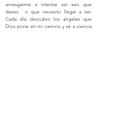
arriesgarme a intentar ser eso que 
deseo  o que necesito llegar a ser.  
Cada día descubro los ángeles que 
Dios pone en mi camino y sé a ciencia 
cierta que no estoy sola. Hoy también 
veo que en la vida hay vileza y maldad, 
pero también hay bondad, solidaridad 
y fe.
Para mi, el escuchar con atención y con 
humildad lo que la vida nos pregunta 
aprender a dar la talla del reto que la 
vida nos presenta, encontrar cerca la 
nobleza … eso se llama vivir, y vivir es lo 
que hace la vida hermosa en sí misma.