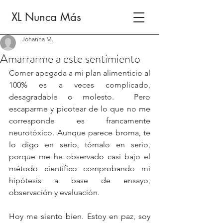
XL Nunca Más
Johanna M.
Amarrarme a este sentimiento
Comer apegada a mi plan alimenticio al 
100% es a veces complicado, 
desagradable o molesto.  Pero 
escaparme y picotear de lo que no me 
corresponde es francamente 
neurotóxico. Aunque parece broma, te 
lo digo en serio, tómalo en serio,  
porque me he observado casi bajo el 
método científico comprobando mi 
hipótesis a base de ensayo, 
observación y evaluación.  
Hoy me siento bien. Estoy en paz, soy 