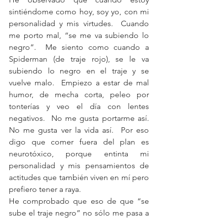
sintiéndome como hoy, soy yo, con mi 
personalidad y mis virtudes.  Cuando 
me porto mal, “se me va subiendo lo 
negro”.  Me siento como cuando a 
Spiderman (de traje rojo), se le va 
subiendo lo negro en el traje y se 
vuelve malo.  Empiezo a estar de mal 
humor, de mecha corta, peleo por 
tonterías y veo el día con lentes 
negativos.  No me gusta portarme así.  
No me gusta ver la vida así.  Por eso 
digo que comer fuera del plan es 
neurotóxico, porque entinta mi 
personalidad y mis pensamientos de 
actitudes que también viven en mí pero 
prefiero tener a raya.
He comprobado que eso de que “se 
sube el traje negro” no sólo me pasa a 