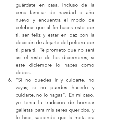
guárdate en casa, incluso de la 
cena familiar de navidad o año 
nuevo y encuentra el modo de 
celebrar que al fin haces esto por 
ti, ser feliz y estar en paz con la 
decisión de alejarte del peligro por 
ti, para ti.  Te prometo que no será 
así el resto de los diciembres, si 
este diciembre lo haces como 
debes.  
“Si no puedes ir y cuidarte, no 
vayas; si no puedes hacerlo y 
cuidarte, no lo hagas”.  En mi caso, 
yo tenía la tradición de hornear 
galletas para mis seres queridos, y 
lo hice, sabiendo que la meta era 
cuidarme.  Regalé más de 25 cajas 
de galletas caseras y no me comí ni 
una, hasta la cena de navidad.  