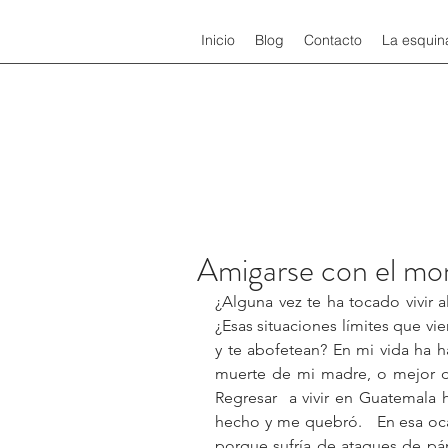
Inicio
Blog
Contacto
La esquin
Amigarse con el mo
¿Alguna vez te ha tocado vivir a
¿Esas situaciones límites que vie
y te abofetean? En mi vida ha 
muerte de mi madre, o mejor dich
Regresar  a vivir en Guatemala
hecho y me quebró.   En esa oca
porque sufría de ataques de pán