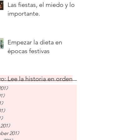
Las fiestas, el miedo y lo
importante.
Empezar la dieta en
épocas festivas
o: Lee la historia en orden
2017
017
17
017
17
 2017
ber 2017