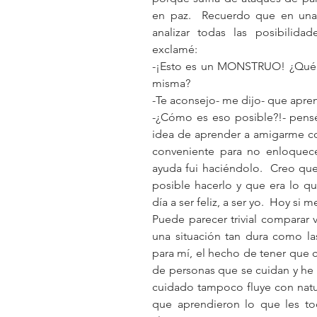
en paz.  Recuerdo que en una 
analizar todas las posibilida
exclamé: 
-¡Esto es un MONSTRUO! ¿Qué ha
misma?
-Te aconsejo- me dijo- que apre
-¿Cómo es eso posible?!- pensé.
idea de aprender a amigarme co
conveniente para no enloquece
ayuda fui haciéndolo.  Creo que 
posible hacerlo y que era lo q
día a ser feliz, a ser yo.  Hoy si
Puede parecer trivial comparar 
una situación tan dura como las
para mí, el hecho de tener que c
de personas que se cuidan y he
cuidado tampoco fluye con natur
que aprendieron lo que les to