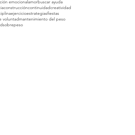
ción emocional
amor
buscar ayuda
ia
construcción
continuidad
creatividad
ciplina
ejercicio
estrategias
fiestas
e voluntad
mantenimiento del peso
ad
sobrepeso