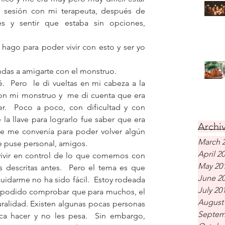
sesión con mi terapeuta, después de 
des y sentir que estaba sin opciones, 
go para poder vivir con esto y ser yo 
ndas a amigarte con el monstruo.
  Pero  le di vueltas en mi cabeza a la 
n mi monstruo y  me di cuenta que era 
r.  Poco a poco, con dificultad y con 
la llave para lograrlo fue saber que era 
Archiv
ue me convenía para poder volver algún 
March 
 me puse personal, amigos.
April 2
vivir en control de lo que comemos con 
May 20
 descritas antes.  Pero el tema es que 
June 2
uidarme no ha sido fácil.  Estoy rodeada 
July 20
 podido comprobar que para muchos, el 
August
alidad. Existen algunas pocas personas 
Septem
ca hacer y no les pesa.  Sin embargo, 