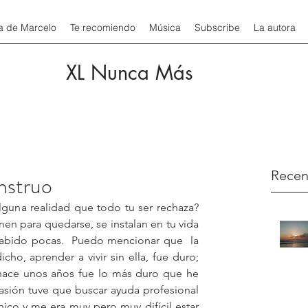
a de Marcelo
Te recomiendo
Música
Subscribe
La autora
XL Nunca Más
Recen
nstruo
lguna realidad que todo tu ser rechaza?  
nen para quedarse, se instalan en tu vida 
habido pocas.  Puedo mencionar que  la 
o, aprender a vivir sin ella, fue duro;  
 hace unos años fue lo más duro que he 
sión tuve que buscar ayuda profesional 
ico y me era muy pero muy difícil estar 