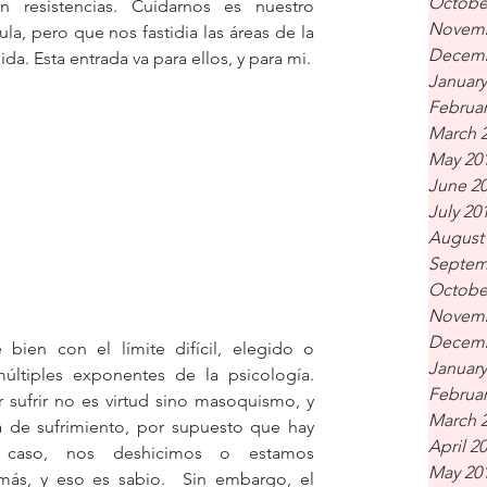
Octobe
 resistencias. Cuidarnos es nuestro 
Novemb
, pero que nos fastidia las áreas de la 
Decemb
a. Esta entrada va para ellos, y para mi.
January
Februar
March 
May 20
June 2
July 20
August
Septem
Octobe
Novemb
Decemb
 bien con el límite difícil, elegido o 
January
ltiples exponentes de la psicología.  
Februar
r sufrir no es virtud sino masoquismo, y 
March 
 de sufrimiento, por supuesto que hay 
April 2
 caso, nos deshicimos o estamos 
May 20
s, y eso es sabio.  Sin embargo, el 