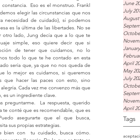
June 2
constancia.  Eso es el monstruo. Frankl 
July 20
emos elegir las circunstancias que nos 
August
stra necesidad de cuidado), sí podemos 
Septem
sa es la última de las libertades. No se 
Octobe
or otro lado, Jung decía que a lo que te 
Novemb
guaje simple, eso quiere decir que si 
January
ción de tener que cuidarnos, no lo 
Februar
mos todo lo que te he contado en esta 
April 2
ltado sería que, ya que no nos queda de 
May 20
e lo mejor es cuidarnos, si queremos 
July 20
 que hacer las paces con esto, sino 
Octobe
on alegría. Cada vez me convenzo más que 
Septem
n, es un ingrediente clave.
Novemb
 preguntarme.  La respuesta, querido 
April 2
 Ya te conté que es recomendable, que es 
uedo asegurarte que el que busca, 
Tags
ta sus propias estrategias. 
rte bien con  tu cuidado, busca cómo. 
aceptac