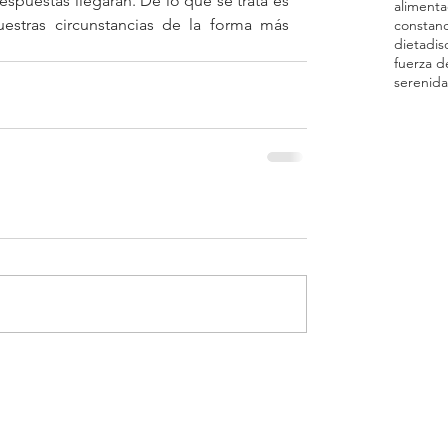
respuestas llegarán. De lo que se trata es 
alimenta
estras circunstancias de la forma más 
constanc
dieta
dis
fuerza d
serenid