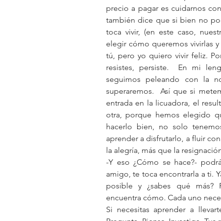
precio a pagar es cuidarnos con 
también dice que si bien no pod
toca vivir, (en este caso, nue
elegir cómo queremos vivirlas y e
tú, pero yo quiero vivir feliz. P
resistes, persiste.  En mi len
seguimos peleando con la no
superaremos.  Así que si mete
entrada en la licuadora, el resu
otra, porque hemos elegido qu
hacerlo bien, no solo tenemos
aprender a disfrutarlo, a fluir c
la alegría, más que la resignació
-Y eso ¿Cómo se hace?- podrás
amigo, te toca encontrarla a ti.
posible y ¿sabes qué más? P
encuentra cómo. Cada uno necesi
Si necesitas aprender a lleva