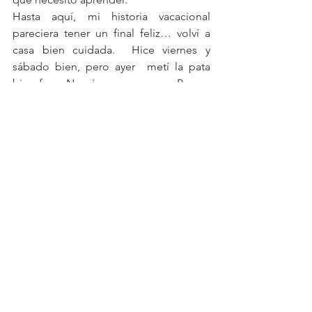
Hasta aquí, mi historia vacacional 
pareciera tener un final feliz… volví a 
casa bien cuidada.  Hice viernes y 
sábado bien, pero ayer  metí la pata 
bien feo.  No sé que me pasa.  Parece 
que mi cabeza tiene un tanque limitado 
de días de buen cuidado, y después se 
desconecta. Ayer me di una escapada 
que me pasará la factura, pero hoy voy 
de vuelta a mi cuidado, con 
naturalidad, deseando al final de la 
semana, estar mejor de lo que estoy 
hoy.  Vuelvo a mi cuidado, de tres horas 
en tres horas, con el fin de conseguir 
hoy un día bien cuidado desde la 
mañana hasta la noche. Con eso basta.  
Te invito a que regreses a tu cuidado 
con alegría, en paz, sabiendo que te 