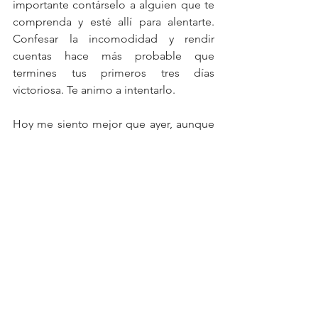
importante contárselo a alguien que te 
comprenda y esté allí para alentarte.  
Confesar la incomodidad y rendir 
cuentas hace más probable que 
termines tus primeros tres días 
victoriosa. Te animo a intentarlo.
Hoy me siento mejor que ayer, aunque 
tampoco ha sido fácil.  Las buenas 
noticias es que el peso va bajando y la 
cabeza se va aquietando. Escribo esta 
entrada para recordarme qué feo se 
siente tener que hacer este corte de 
tres días, por si algún día tengo ganas 
de portarme mal, y para ti, para que 
sepas que sentirse mal al principio es 
normal, pero recuperada la sobriedad, 
las cosas son más fáciles. Si quieres leer 
más acerca de la resaca alimenticia, te 