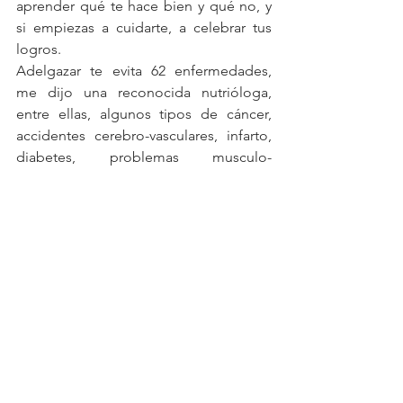
aprender qué te hace bien y qué no, y 
si empiezas a cuidarte, a celebrar tus 
logros.
Adelgazar te evita 62 enfermedades, 
me dijo una reconocida nutrióloga, 
entre ellas, algunos tipos de cáncer, 
accidentes cerebro-vasculares, infarto, 
diabetes, problemas musculo-
esqueléticos, y más. Yo creo que si 
hemos de morir, amigos, que no sea de 
algo prevenible.
Ver la dimensión de nuestro problema 
puede ser atemorizante, especialmente 
porque la responsabilidad de estar 
bien recae en uno y en nadie más.  La 
buena noticia es que cuando enfrentas 
el problema del peso con seriedad y 
con constancia, aprendes mucho de ti 
mismo, y la vida se vuelve más bonita.  