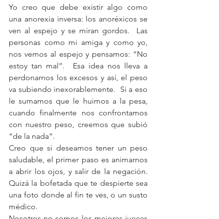
Yo creo que debe existir algo como 
una anorexia inversa: los anoréxicos se 
ven al espejo y se miran gordos.  Las 
personas como mi amiga y como yo, 
nos vemos al espejo y pensamos: “No 
estoy tan mal”.  Esa idea nos lleva a 
perdonarnos los excesos y así, el peso 
va subiendo inexorablemente.  Si a eso 
le sumamos que le huimos a la pesa, 
cuando finalmente nos confrontamos 
con nuestro peso, creemos que subió 
“de la nada”.
Creo que si deseamos tener un peso 
saludable, el primer paso es animarnos 
a abrir los ojos, y salir de la negación. 
Quizá la bofetada que te despierte sea 
una foto donde al fin te ves, o un susto 
médico.
Nosotros no somos los mejores jueces 