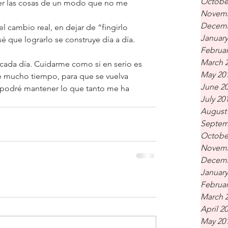
Octobe
r las cosas de un modo que no me 
Novemb
Decemb
l cambio real, en dejar de “fingirlo 
January
sé que lograrlo se construye día a día. 
Februar
March 
 cada día. Cuidarme como si en serio es 
May 20
te mucho tiempo, para que se vuelva 
June 2
í podré mantener lo que tanto me ha 
July 20
August
Septem
Octobe
Novemb
Decemb
January
Februar
March 
April 2
May 20