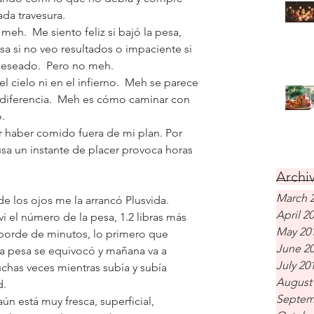
da travesura.
h.  Me siento feliz si bajó la pesa, 
osa si no veo resultados o impaciente si 
deseado.  Pero no meh. 
l cielo ni en el infierno.  Meh se parece 
ndiferencia.  Meh es cómo caminar con 
o.
 haber comido fuera de mi plan. Por 
sa un instante de placer provoca horas 
Archiv
March 
e los ojos me la arrancó Plusvida.  
April 2
i el número de la pesa, 1.2 libras más 
May 20
borde de minutos, lo primero que 
June 2
La pesa se equivocó y mañana va a 
July 20
uchas veces mientras subía y subía 
August
d.
Septem
ún está muy fresca, superficial, 