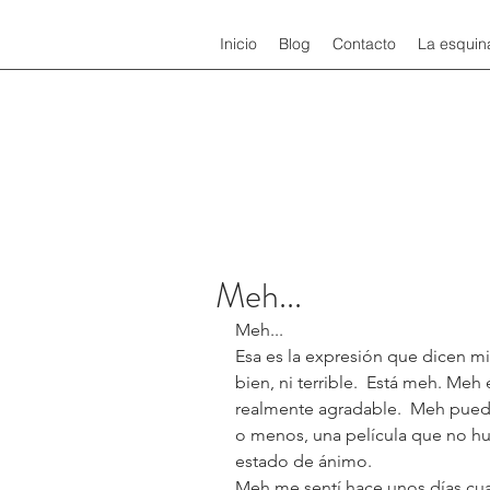
Inicio
Blog
Contacto
La esquin
Meh...
Meh...
Esa es la expresión que dicen mi
bien, ni terrible.  Está meh. Me
realmente agradable.  Meh puede
o menos, una película que no hue
estado de ánimo.
Meh me sentí hace unos días cu