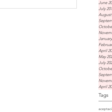
June 2
July 20
August
Septem
Octobe
Novemb
January
Februar
April 2
May 20
July 20
Octobe
Septem
Novemb
April 2
Tags
aceptac