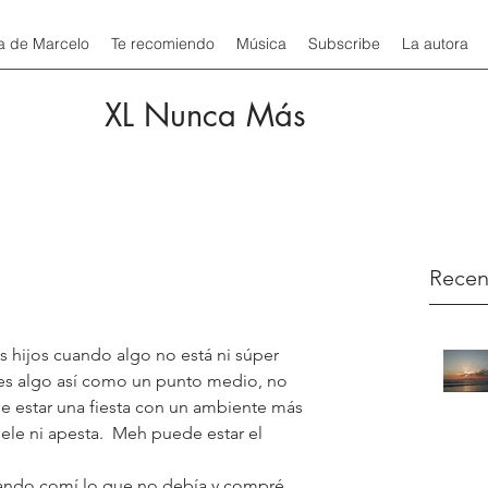
a de Marcelo
Te recomiendo
Música
Subscribe
La autora
XL Nunca Más
Recen
s hijos cuando algo no está ni súper 
h es algo así como un punto medio, no 
 estar una fiesta con un ambiente más 
le ni apesta.  Meh puede estar el 
ando comí lo que no debía y compré 