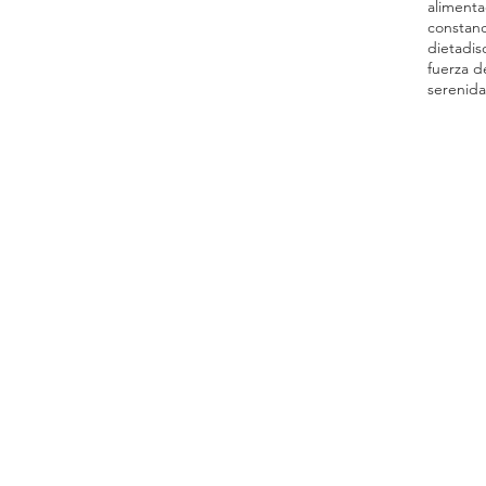
alimenta
constanc
dieta
dis
fuerza d
serenid