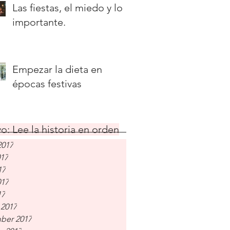
Las fiestas, el miedo y lo
importante.
Empezar la dieta en
épocas festivas
o: Lee la historia en orden
2017
017
17
017
17
 2017
ber 2017