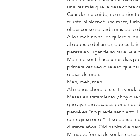
una vez más que la pesa cobra ca
Cuando me cuido, no me siento me
triunfal si alcancé una meta, furi
el descenso se tarda más de lo 
A los meh no se les quiere ni en e
al opuesto del amor, que es la i
pereza en lugar de soltar el vuel
Meh me sentí hace unos días por
primera vez veo que eso que cau
o días de meh. 
Meh, meh, meh...
Al menos ahora lo se.  La venda d
Meses en tratamiento y hoy que v
que ayer provocadas por un des
pensé es “no puede ser cierto. 
corregir su error”.  Eso pensé m
durante años. Old habits die har
Mi nueva forma de ver las cosas a