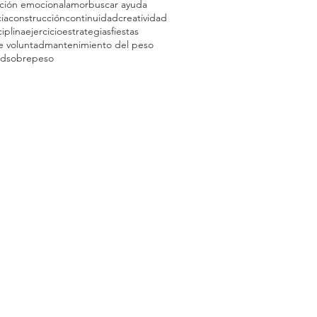
ción emocional
amor
buscar ayuda
ia
construcción
continuidad
creatividad
ciplina
ejercicio
estrategias
fiestas
e voluntad
mantenimiento del peso
ad
sobrepeso